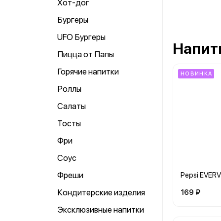
Хот-дог
Бургеры
UFO Бургеры
Напитк
Пицца от Папы
Горячие напитки
НОВИНКА
Роллы
Салаты
Тосты
Фри
Соус
Фреши
Pepsi EVER
Кондитерские изделия
169 ₽
Эксклюзивные напитки