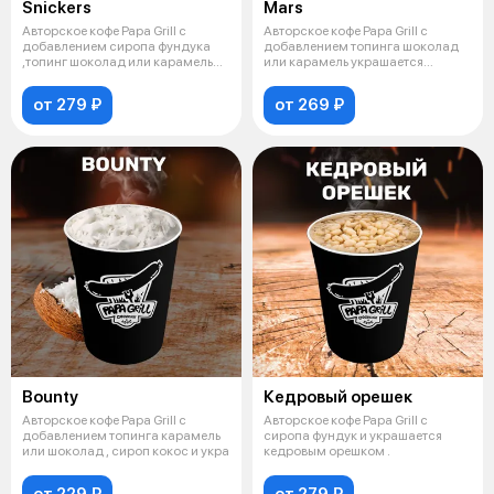
Snickers
Mars
Авторское кофе Papa Grill с
Авторское кофе Papa Grill с
добавлением сиропа фундука
добавлением топинга шоколад
,топинг шоколад или карамель
или карамель украшается
посы
сливками
от 279 ₽
от 269 ₽
Bounty
Кедровый орешек
Авторское кофе Papa Grill с
Авторское кофе Papa Grill с
добавлением топинга карамель
сиропа фундук и украшается
или шоколад , сироп кокос и укра
кедровым орешком .
от 229 ₽
от 279 ₽