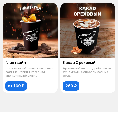
Глинтвейн
Какао Ореховый
Согревающий напиток на основе
Ароматный какао с дробленным
бадьяна, корицы, гвоздики,
фундуком и с сиропом лесные
апельсина, яблока и
орехи.
натурального
от 169 ₽
269 ₽