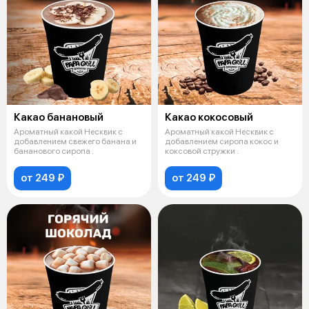
Какао банановый
Какао кокосовый
Ароматный какой Несквик с
Ароматный какой Несквик с
добавлением свежего банана и
добавлением сиропа кокос и
бананового сиропа .
коксовой стружки .
от 249 ₽
от 249 ₽