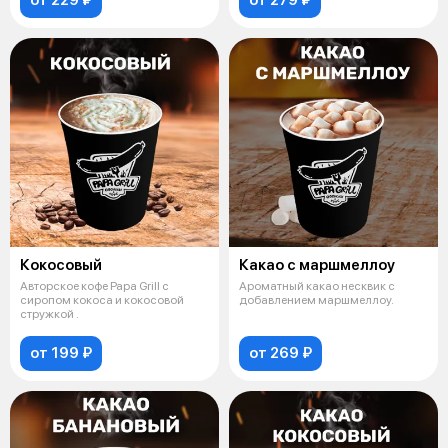
Кокосовый
Какао с маршмеллоу
Авторское кофе Papa Grill с
Ароматный какао несквик с
сиропом кокоса и кокосовой
добавлением маршмеллоу.
стружкой .
от 199 ₽
от 269 ₽