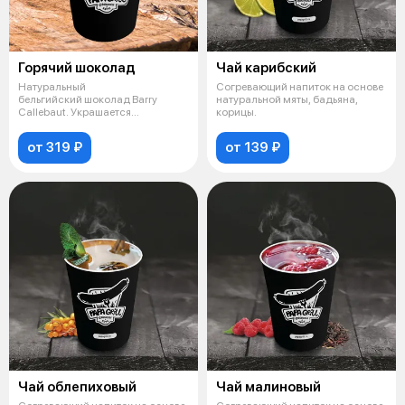
Горячий шоколад
Чай карибский
Натуральный
Согревающий напиток на основе
бельгийский шоколад Barry
натуральной мяты, бадьяна,
Сallebaut. Украшается
корицы.
маршмеллоу и поливается топпи
от 319 ₽
от 139 ₽
Чай облепиховый
Чай малиновый