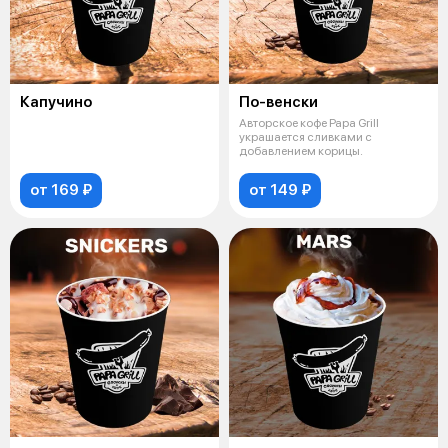
Капучино
По-венски
Авторское кофе Papa Grill
украшается сливками с
добавлением корицы.
от 169 ₽
от 149 ₽