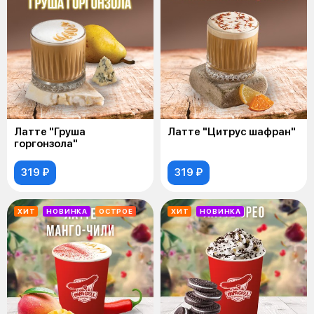
Латте "Груша
Латте "Цитрус шафран"
горгонзола"
319 ₽
319 ₽
ХИТ
НОВИНКА
ОСТРОЕ
ХИТ
НОВИНКА