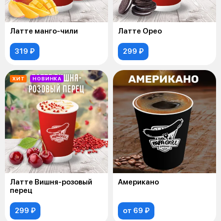
Латте манго-чили
Латте Орео
319 ₽
299 ₽
ХИТ
НОВИНКА
Латте Вишня-розовый
Американо
перец
299 ₽
от 69 ₽