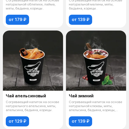
Согревающий напиток на основе
Согревающий напиток на основе
натуральной облепихи, лайма,
натуральной малины, мяты,
мяты, бадьяна, корицы .
бадьяна, корицы .
от 179 ₽
от 139 ₽
Чай апельсиновый
Чай зимний
Согревающий напиток на основе
Согревающий напиток на основе
натурального апельсина, мяты,
натуральной клюквы, мяты,
апельсина, бадьяна, корицы .
апельсина, бадьяна, корицы,
гвозди
от 129 ₽
от 139 ₽