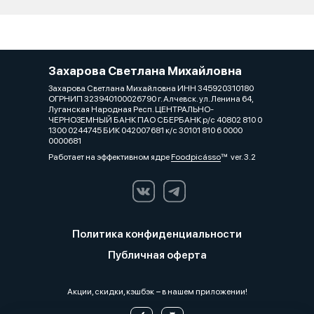
Захарова Светлана Михайловна
Захарова Светлана Михайловна ИНН 345920310180
ОГРНИП 323940100026790 г. Алчевск. ул. Ленина 64,
Луганская Народная Респ. ЦЕНТРАЛЬНО-
ЧЕРНОЗЕМНЫЙ БАНК ПАО СБЕРБАНК р/с 40802 810 0
1300 0244745 БИК 042007681 к/с 30101 810 6 0000
0000681
Работает на эффективном ядре
Foodpicásso
ver. 3.2
Политика конфиденциальности
Публичная оферта
Акции, скидки, кэшбэк − в нашем приложении!