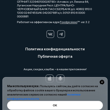
ОГРНИП 323940100026790 г. Алчевск. ул. Ленина 64,
Луганская Народная Респ. ЦЕНТРАЛЬНО-
ЧЕРНОЗЕМНЫЙ БАНК ПАО СБЕРБАНК р/с 40802 810 0
1300 0244745 БИК 042007681 к/с 30101 810 6 0000
0000681
Работает на эффективном ядре
Foodpicásso
ver. 3.2
Политика конфиденциальности
Публичная оферта
Акции, скидки, кэшбэк − в нашем приложении!
Мы используем куки.
Пользуясь сайтом, вы даёте согласие на
обработку файлов cookie вашего браузера и использование
аналитических сервисов согласно нашей
политике
конфиденциальности
.
ОК