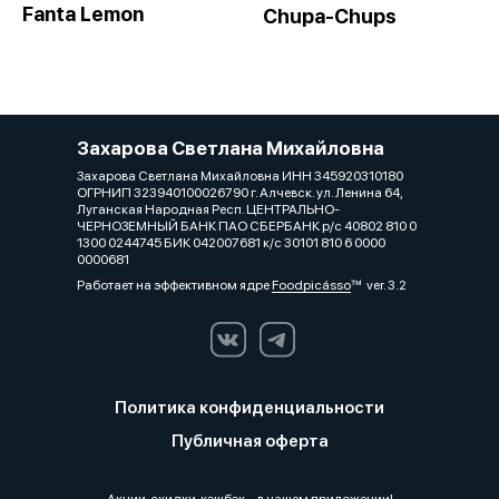
Fanta Lemon
Сhupa-Chups
Захарова Светлана Михайловна
Захарова Светлана Михайловна ИНН 345920310180
ОГРНИП 323940100026790 г. Алчевск. ул. Ленина 64,
Луганская Народная Респ. ЦЕНТРАЛЬНО-
ЧЕРНОЗЕМНЫЙ БАНК ПАО СБЕРБАНК р/с 40802 810 0
1300 0244745 БИК 042007681 к/с 30101 810 6 0000
0000681
Работает на эффективном ядре
Foodpicásso
ver. 3.2
Политика конфиденциальности
Публичная оферта