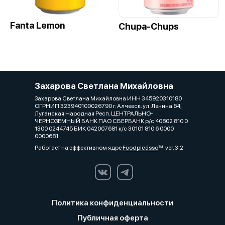
Fanta Lemon
Сhupa-Chups
Захарова Светлана Михайловна
Захарова Светлана Михайловна ИНН 345920310180
ОГРНИП 323940100026790 г. Алчевск. ул. Ленина 64,
Луганская Народная Респ. ЦЕНТРАЛЬНО-
ЧЕРНОЗЕМНЫЙ БАНК ПАО СБЕРБАНК р/с 40802 810 0
1300 0244745 БИК 042007681 к/с 30101 810 6 0000
0000681
Работает на эффективном ядре
Foodpicásso
ver. 3.2
Политика конфиденциальности
Публичная оферта