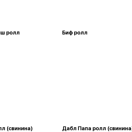
иш ролл
Биф ролл
лл (свинина)
Дабл Папа ролл (свинина