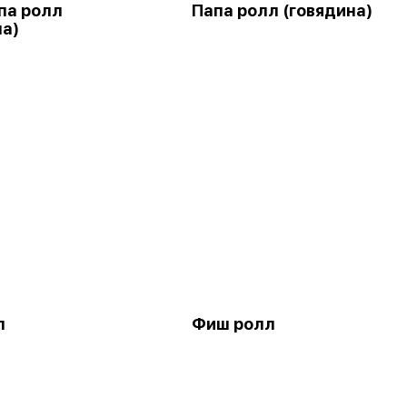
па ролл
Папа ролл (говядина)
на)
л
Фиш ролл