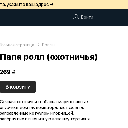
та, укажите ваш адрес →
Войти
Главная страница
Роллы
Папа ролл (охотничья)
269 ₽
В корзину
Сочная охотничья колбаска, маринованные
огурчики, ломтик помидора, лист салата,
заправленные кетчупом и горчицей,
завёрнутые в пшеничную лепешку тортилья.