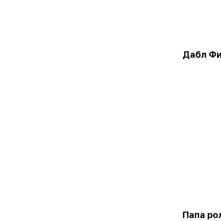
Дабл Ф
Папа ро