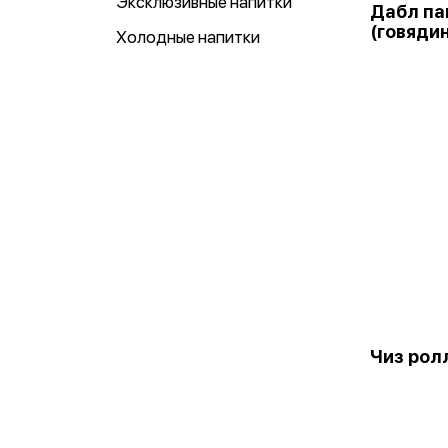
Эксклюзивные напитки
Дабл па
(говяди
Холодные напитки
Чиз рол