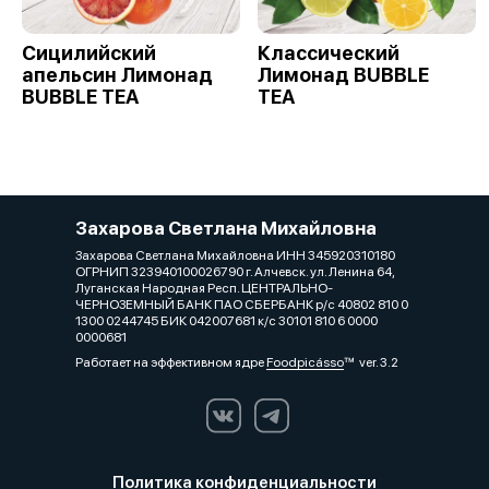
Сицилийский
Классический
апельсин Лимонад
Лимонад BUBBLE
BUBBLE TEA
TEA
Захарова Светлана Михайловна
Захарова Светлана Михайловна ИНН 345920310180
ОГРНИП 323940100026790 г. Алчевск. ул. Ленина 64,
Луганская Народная Респ. ЦЕНТРАЛЬНО-
ЧЕРНОЗЕМНЫЙ БАНК ПАО СБЕРБАНК р/с 40802 810 0
1300 0244745 БИК 042007681 к/с 30101 810 6 0000
0000681
Работает на эффективном ядре
Foodpicásso
ver. 3.2
Политика конфиденциальности