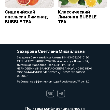
Сицилийский
Классический
апельсин Лимонад
Лимонад BUBBLE
BUBBLE TEA
TEA
Захарова Светлана Михайловна
Захарова Светлана Михайловна ИНН 345920310180
ОГРНИП 323940100026790 г. Алчевск. ул. Ленина 64,
Луганская Народная Респ. ЦЕНТРАЛЬНО-
ЧЕРНОЗЕМНЫЙ БАНК ПАО СБЕРБАНК р/с 40802 810 0
1300 0244745 БИК 042007681 к/с 30101 810 6 0000
0000681
Работает на эффективном ядре
Foodpicásso
ver. 3.2
Политика конфиденциальности