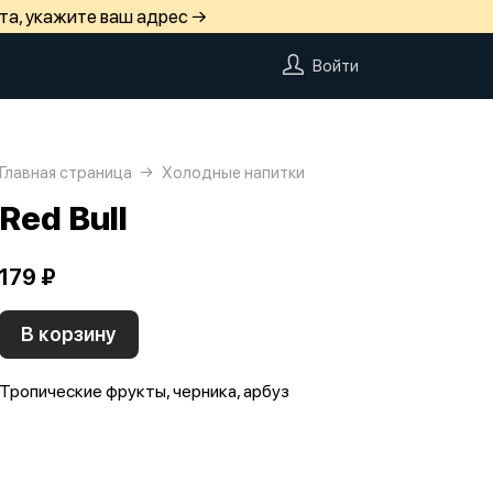
та, укажите ваш адрес →
Войти
Главная страница
Холодные напитки
Red Bull
179 ₽
В корзину
Тропические фрукты, черника, арбуз