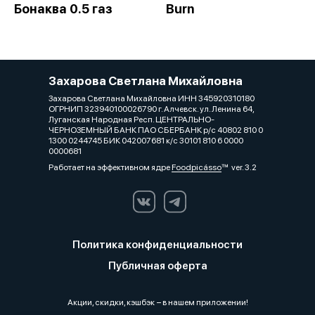
Бонаква 0.5 газ
Burn
Захарова Светлана Михайловна
Захарова Светлана Михайловна ИНН 345920310180
ОГРНИП 323940100026790 г. Алчевск. ул. Ленина 64,
Луганская Народная Респ. ЦЕНТРАЛЬНО-
ЧЕРНОЗЕМНЫЙ БАНК ПАО СБЕРБАНК р/с 40802 810 0
1300 0244745 БИК 042007681 к/с 30101 810 6 0000
0000681
Работает на эффективном ядре
Foodpicásso
ver. 3.2
Политика конфиденциальности
Публичная оферта
Акции, скидки, кэшбэк − в нашем приложении!