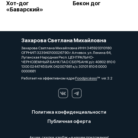
Хот-дог
Бекон дог
«Баварский»
Захарова Светлана Михайловна
Захарова Светлана Михайловна ИНН 345920310180
ОГРНИП 323940100026790 г. Алчевск. ул. Ленина 64,
Луганская Народная Респ. ЦЕНТРАЛЬНО-
ЧЕРНОЗЕМНЫЙ БАНК ПАО СБЕРБАНК р/с 40802 810 0
1300 0244745 БИК 042007681 к/с 30101 810 6 0000
0000681
Работает на эффективном ядре
Foodpicásso
ver. 3.2
Политика конфиденциальности
Публичная оферта
Акции, скидки, кэшбэк − в нашем приложении!