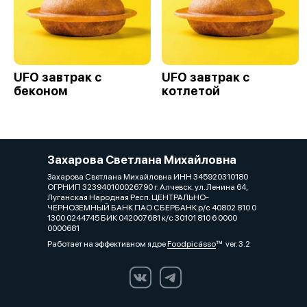
UFO завтрак с
UFO завтрак с
беконом
котлетой
Захарова Светлана Михайловна
Захарова Светлана Михайловна ИНН 345920310180
ОГРНИП 323940100026790 г. Алчевск. ул. Ленина 64,
Луганская Народная Респ. ЦЕНТРАЛЬНО-
ЧЕРНОЗЕМНЫЙ БАНК ПАО СБЕРБАНК р/с 40802 810 0
1300 0244745 БИК 042007681 к/с 30101 810 6 0000
0000681
Работает на эффективном ядре
Foodpicásso
ver. 3.2