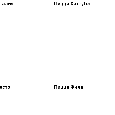
талия
Пицца Хот -Дог
есто
Пицца Фила