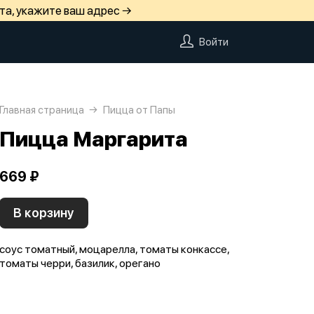
та, укажите ваш адрес →
Войти
Главная страница
Пицца от Папы
Пицца Маргарита
669 ₽
В корзину
соус томатный, моцарелла, томаты конкассе,
томаты черри, базилик, орегано