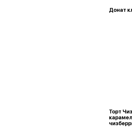
Донат к
Торт Чи
карамел
чизберр