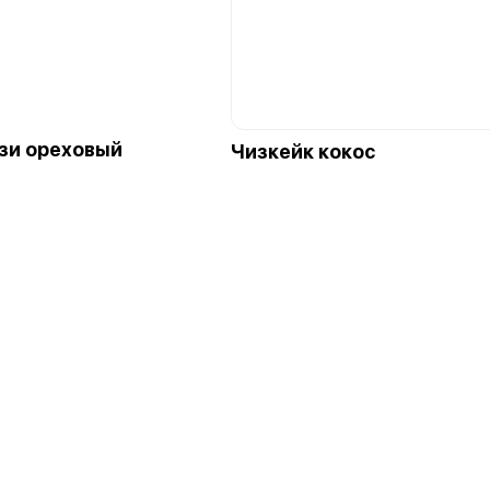
зи ореховый
Чизкейк кокос