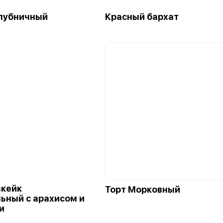
лубничный
Красный бархат
зкейк
Торт Морковный
ьный с арахисом и
и